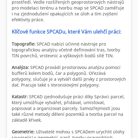
prostředí. Vedle rozšířených geoprostorových nástrojů
pro modelaci terénu a tvorbu map se SPCAD zaměřuje
i na zjednodušení opakujících se úloh a tím zvýšení
efektivity práce.
Klíčové funkce SPCADu, které Vám ulehčí práci:
Topografie:
SPCAD nabízí účinné nástroje pro
topografickou analýzu včetně definování tras, tvorby
TIN povrchů, vrstevnic a výškových bodů sítě TIN.
Analýza:
SPCAD provádí prostorovou analýzu pomocí
bufferů kolem bodů, čar a polygonů. Ořezává
polygony, slučuje je a vytváří další prvky z prostorových
dat. Pracuje také s Voronoiovými polygony.
Katastr:
SPCAD zjednodušuje práci díky Správci parcel,
který umožňuje vytvářet, přidávat, umisťovat,
popisovat a organizovat parcely. Samozřejmostí jsou
také různé metody dělení pozemků a tvorba parcel na
základě křivek.
Geometrie:
Uživatelé mohou s SPCADem urychlit úlohy
související s geometrií, např. tvorbu pravoúhlých