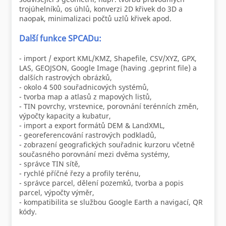
trojúhelníků, os úhlů, konverzi 2D křivek do 3D a
naopak, minimalizaci počtů uzlů křivek apod.
Další funkce SPCADu:
- import / export KML/KMZ, Shapefile, CSV/XYZ, GPX,
LAS, GEOJSON, Google Image (having .geprint file) a
dalších rastrových obrázků,
- okolo 4 500 souřadnicových systémů,
- tvorba map a atlasů z mapových listů,
- TIN povrchy, vrstevnice, porovnání terénních změn,
výpočty kapacity a kubatur,
- import a export formátů DEM & LandXML,
- georeferencování rastrových podkladů,
- zobrazení geografických souřadnic kurzoru včetně
současného porovnání mezi dvěma systémy,
- správce TIN sítě,
- rychlé příčné řezy a profily terénu,
- správce parcel, dělení pozemků, tvorba a popis
parcel, výpočty výměr,
- kompatibilita se službou Google Earth a navigací, QR
kódy.