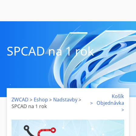
SPCAD na 1 rok
Košík
ZWCAD
>
Eshop
>
Nadstavby
>
>
Objednávka
SPCAD na 1 rok
>