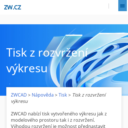
ZW.CZ
Tisk z rozvržení
výkresu
ZWCAD
>
Nápověda
>
Tisk
>
Tisk z rozvržení
výkresu
ZWCAD nabízí tisk vytvořeného výkresu jak z
modelového prostoru tak i z rozvržení.
Výhodou rozvržení je možnost přednastavit