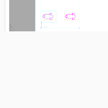
Rozvržení se změnilo dle nastavené velikosti
výkresu (nyní A3). Pokud si kontrolně zadáte
obdélník rozměru 420mm na 297 mm, lze
zkontrolovat velikost aktualizovaného rozvržení.
Výřez se zobrazuje ve středu výkresu.
9. Zvětšete velikost okna výřezu potažením rohů
obdélníku (uzlových bodů). Nastavte
požadovanou velikost výřezu.
10. Dvojklikem do a mimo výřez se přepnete
mezi rozvržením a výřezem. Dvakrát klikněte do