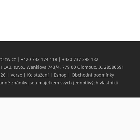
w@zw.cz
| +420 732 174 118 | +420 737 398 182
 LAB, s.r.o., Wanklova 743/4, 779 00 Olomouc, IČ 28580591
026
|
Verze
|
Ke stažení
|
Eshop
|
Obchodní podmínky
anné známky jsou majetkem svých jednotlivých vlastníků.