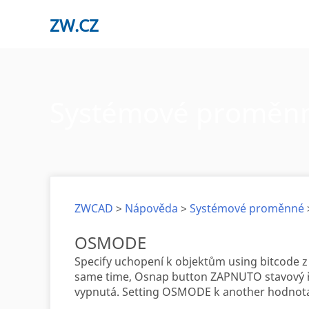
ZW.CZ
Systémové proměn
ZWCAD
>
Nápověda
>
Systémové proměnné
OSMODE
Specify uchopení k objektům using bitcode z 
same time, Osnap button ZAPNUTO stavový ř
vypnutá. Setting OSMODE k another hodnota