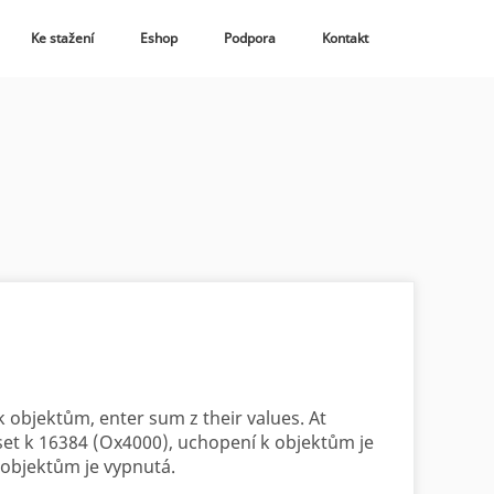
Ke stažení
Eshop
Podpora
Kontakt
 objektům, enter sum z their values. At
t k 16384 (Ox4000), uchopení k objektům je
objektům je vypnutá.