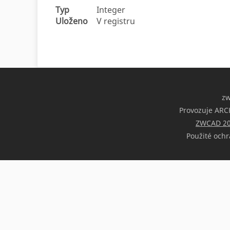
Typ
Integer
Uloženo
V registru
z
Provozuje ARCH
ZWCAD 2
Použité ochr