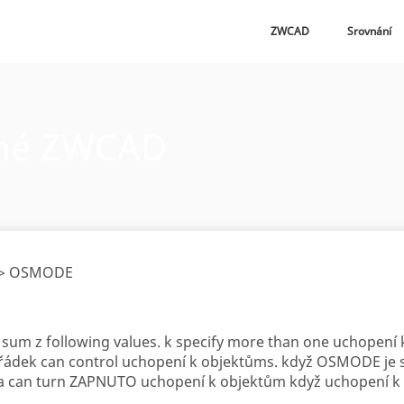
ZWCAD
Srovnání
né ZWCAD
> OSMODE
sum z following values. k specify more than one uchopení k
ádek can control uchopení k objektůms. když OSMODE je se
 can turn ZAPNUTO uchopení k objektům když uchopení k 