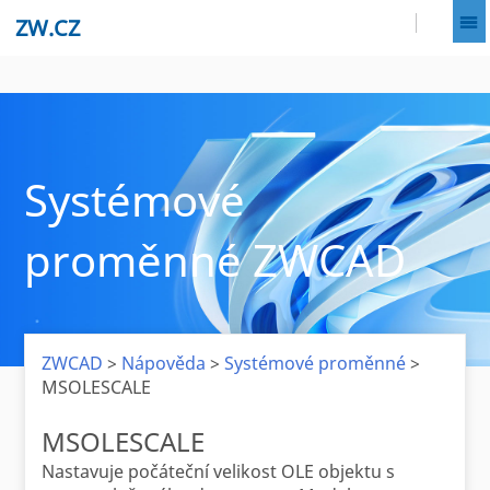
ZW.CZ
Systémové
proměnné ZWCAD
ZWCAD
>
Nápověda
>
Systémové proměnné
>
MSOLESCALE
MSOLESCALE
Nastavuje počáteční velikost OLE objektu s