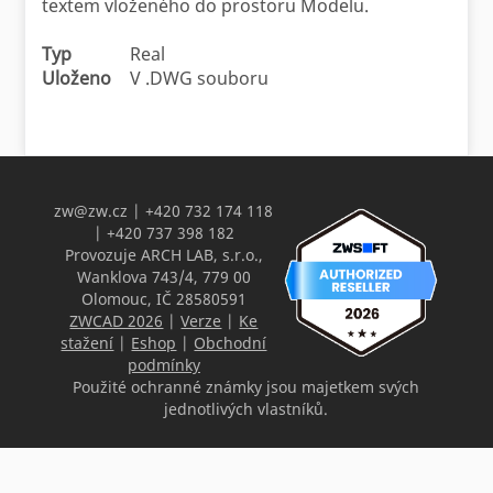
textem vloženého do prostoru Modelu.
Typ
Real
Uloženo
V .DWG souboru
zw@zw.cz
| +420 732 174 118
| +420 737 398 182
Provozuje ARCH LAB, s.r.o.,
Wanklova 743/4, 779 00
Olomouc, IČ 28580591
ZWCAD 2026
|
Verze
|
Ke
stažení
|
Eshop
|
Obchodní
podmínky
Použité ochranné známky jsou majetkem svých
jednotlivých vlastníků.