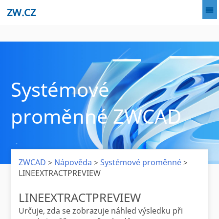
ZW.CZ
Systémové
proměnné ZWCAD
ZWCAD
>
Nápověda
>
Systémové proměnné
>
LINEEXTRACTPREVIEW
LINEEXTRACTPREVIEW
Určuje, zda se zobrazuje náhled výsledku při