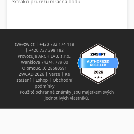
extrakci průřezu mračna bodů.
zw@zw.cz
| +420 732 174 118
| +420 737 398 182
Provozuje ARCH LAB, s.r.o.,
Wanklova 743/4, 779 00
Olomouc, IČ 28580591
ZWCAD 2026
|
Verze
|
Ke
stažení
|
Eshop
|
Obchodní
podmínky
Použité ochranné známky jsou majetkem svých
jednotlivých vlastníků.