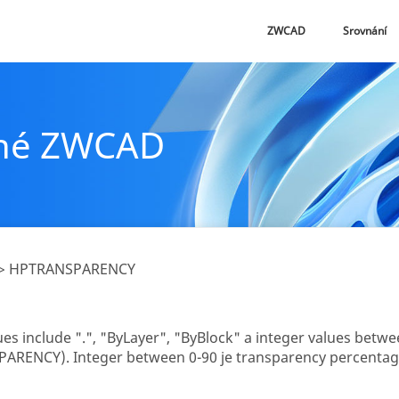
ZWCAD
Srovnání
né ZWCAD
> HPTRANSPARENCY
ues include ".", "ByLayer", "ByBlock" a integer values betw
RENCY). Integer between 0-90 je transparency percentage,