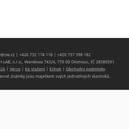
w@zw.cz
| +420 732 174 118 | +420 737 398 182
 LAB, s.r.o., Wanklova 743/4, 779 00 Olomouc, IČ 28580591
026
|
Verze
|
Ke stažení
|
Eshop
|
Obchodní podmínky
anné známky jsou majetkem svých jednotlivých vlastníků.