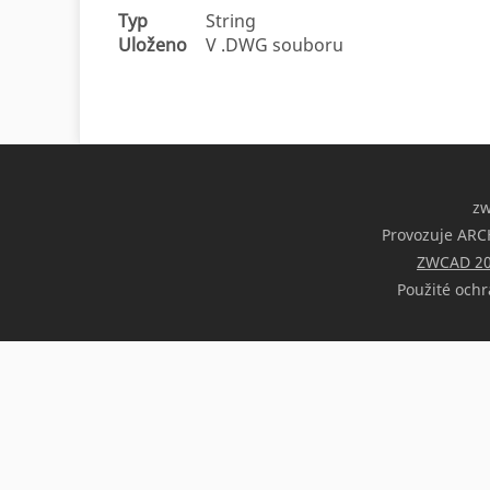
Typ
String
Uloženo
V .DWG souboru
z
Provozuje ARCH
ZWCAD 2
Použité ochr