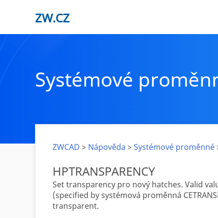
ZW.CZ
Systémové proměn
ZWCAD
>
Nápověda
>
Systémové proměnné
HPTRANSPARENCY
Set transparency pro nový hatches. Valid val
(specified by systémová proměnná CETRANSPA
transparent.