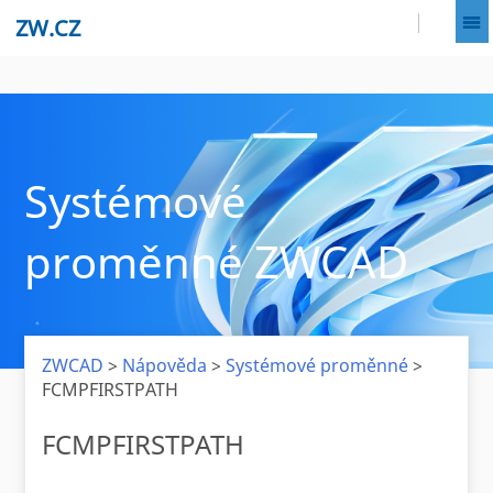
ZW.CZ
Systémové
proměnné ZWCAD
ZWCAD
>
Nápověda
>
Systémové proměnné
>
FCMPFIRSTPATH
FCMPFIRSTPATH