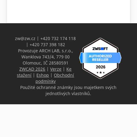
zw@zw.cz
| +420 732 174 118
| +420 737 398 182
Provozuje ARCH LAB, s.r.o.,
Wanklova 743/4, 779 00
Olomouc, IČ 28580591
ZWCAD 2026
|
Verze
|
Ke
stažení
|
Eshop
|
Obchodní
podmínky
Použité ochranné známky jsou majetkem svých
jednotlivých vlastníků.