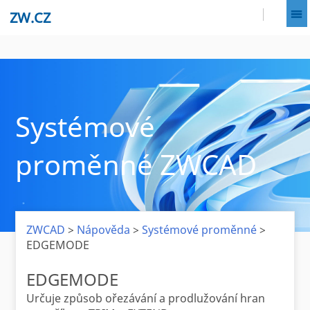
ZW.CZ
Systémové
proměnné ZWCAD
ZWCAD
>
Nápověda
>
Systémové proměnné
>
EDGEMODE
EDGEMODE
Určuje způsob ořezávání a prodlužování hran