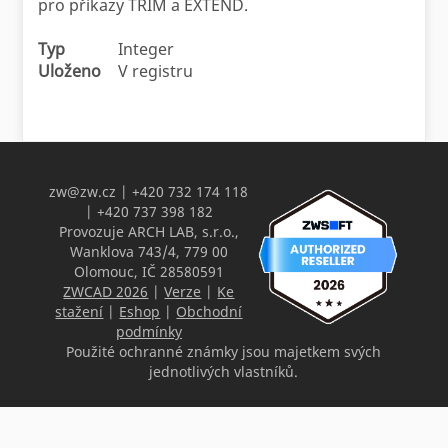
pro příkazy TRIM a EXTEND.
Typ
Integer
Uloženo
V registru
zw@zw.cz
| +420 732 174 118
| +420 737 398 182
Provozuje ARCH LAB, s.r.o.,
Wanklova 743/4, 779 00
Olomouc, IČ 28580591
ZWCAD 2026
|
Verze
|
Ke
stažení
|
Eshop
|
Obchodní
podmínky
Použité ochranné známky jsou majetkem svých
jednotlivých vlastníků.