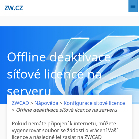
ZW.CZ
Offline deaktivace
síťové licence na
serveru
ZWCAD
>
Nápověda
>
Konfigurace síťové licence
>
Offline deaktivace síťové licence na serveru
Pokud nemáte připojení k internetu, můžete
vygenerovat soubor se žádostí o vrácení Vaší
licence a následně jej zaslat na ZWCAD