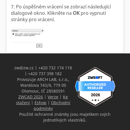
7. Po úspěšném vrácení se zobrazí následující
dialogové okno. Klikněte na
OK
pro vypnutí
stránky pro vrácení.
zw@zw.cz
| +420 732 174 118
| +420 737 398 182
Provozuje ARCH LAB, s.r.o.,
Wanklova 743/4, 779 00
Olomouc, IČ 28580591
ZWCAD 2026
|
Verze
|
Ke
stažení
|
Eshop
|
Obchodní
podmínky
Použité ochranné známky jsou majetkem svých
jednotlivých vlastníků.