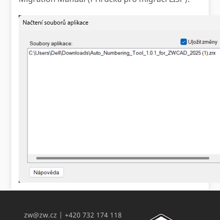
zw@zw.cz
| +420 732 174 118