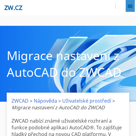
ZW.CZ
Migrace nastavení z
AutoCAD do ZWCAD
ZWCAD
>
Nápověda
>
Uživatelské prostředí
>
Migrace nastavení z AutoCAD do ZWCAD
ZWCAD nabízí známé uživatelské rozhraní a
funkce podobné aplikaci AutoCAD®. To zajišťuje
hladký přechod na novou CAD platformu. V