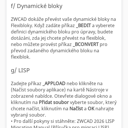
f/ Dynamické bloky
ZWCAD dokáže převést vaše dynamické bloky na
Flexibloky. Když zadáte příkaz
_BEDIT
a vyberete
definici dynamického bloku pro úpravy, budete
dotázáni, zda jej chcete převést na flexiblok,
nebo můžete provést příkaz
_BCONVERT
pro
převod zadaného dynamického bloku na
flexiblok.
g/ LISP
Zadejte příkaz
_APPLOAD
nebo klikněte na
(Načíst soubory aplikace) na kartě Nástroje v
zobrazené nabídce. Otevřete dialogové okno a
kliknutím na
Přidat soubor
vyberte soubor, který
chcete načíst, kliknutím na
Načíst
a
OK
nahrajte
vybraný soubor.
• Pro další pokyny si stáhněte: ZWCAD 2026 LISP
Migration Manual (Příručka pro migraci LISP).