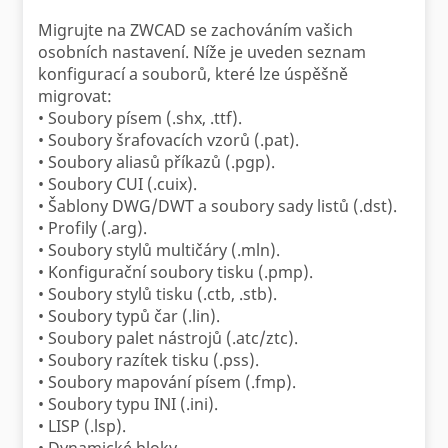
Migrujte na ZWCAD se zachováním vašich
osobních nastavení. Níže je uveden seznam
konfigurací a souborů, které lze úspěšně
migrovat:
• Soubory písem (.shx, .ttf).
• Soubory šrafovacích vzorů (.pat).
• Soubory aliasů příkazů (.pgp).
• Soubory CUI (.cuix).
• Šablony DWG/DWT a soubory sady listů (.dst).
• Profily (.arg).
• Soubory stylů multičáry (.mln).
• Konfigurační soubory tisku (.pmp).
• Soubory stylů tisku (.ctb, .stb).
• Soubory typů čar (.lin).
• Soubory palet nástrojů (.atc/ztc).
• Soubory razítek tisku (.pss).
• Soubory mapování písem (.fmp).
• Soubory typu INI (.ini).
• LISP (.lsp).