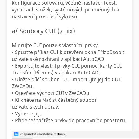
konfigurace softwaru, včetně nastavení cest,
výchozích složek, systémových proměnných a
nastavení prostředí výkresu.
a/ Soubory CUI (.cuix)
Migrujte CUI pouze s vlastními prvky.
• Spusťte příkaz CUI k otevření okna Přizpůsobit
uživatelské rozhraní v aplikaci AutoCAD.
• Exportujte vlastní prvky CUI pomocí karty CUI
Transfer (Přenos) v aplikaci AutoCAD.
• Uložte dílčí soubor CUI. Importujte jej do CUI
ZWCADu.
• Otevřete výchozí CUI v ZWCADu.
• Klikněte na Načíst částečný soubor
uživatelských úprav.
• Vyberte jej.
• Přidejte/načtěte prvky do pracovního prostoru.