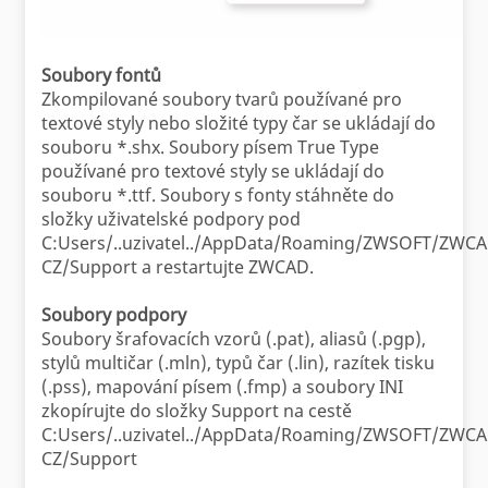
Soubory fontů
Zkompilované soubory tvarů používané pro
textové styly nebo složité typy čar se ukládají do
souboru *.shx. Soubory písem True Type
používané pro textové styly se ukládají do
souboru *.ttf. Soubory s fonty stáhněte do
složky uživatelské podpory pod
C:Users/..uzivatel../AppData/Roaming/ZWSOFT/ZWCA
CZ/Support a restartujte ZWCAD.
Soubory podpory
Soubory šrafovacích vzorů (.pat), aliasů (.pgp),
stylů multičar (.mln), typů čar (.lin), razítek tisku
(.pss), mapování písem (.fmp) a soubory INI
zkopírujte do složky Support na cestě
C:Users/..uzivatel../AppData/Roaming/ZWSOFT/ZWCA
CZ/Support