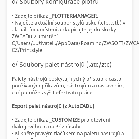
d/ Soubory konfigurace plotru
• Zadejte příkaz
_PLOTTERMANAGER
.
• Najděte aktuální soubor stylů tisku (.ctb, .stb) v
aktuálním umístění a zkopírujte jej do složky
ZWCADu v umístění
C/Users/..uživatel../AppData/Roaming/ZWSOFT/ZWCA
CZ/Printstyle
e/ Soubory palet nástrojů (.atc/ztc)
Palety nástrojů poskytují rychlý přístup k často
používaným příkazům, nástrojům a nastavením,
což pomůže zvýšit efektivitu práce.
Export palet nástrojů (z AutoCADu)
• Zadejte příkaz
_CUSTOMIZE
pro otevření
dialogového okna Přizpůsobit.
• Klikněte pravým tlačítkem na paletu nástrojů a